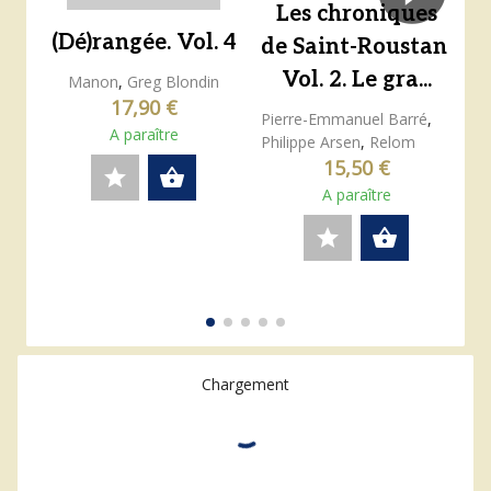
Les chroniques
(Dé)rangée. Vol. 4
de Saint-Roustan.
Vol. 2. Le gra...
Manon
,
Greg Blondin
17,90 €
Pierre-Emmanuel Barré
,
A paraître
Philippe Arsen
,
Relom
15,50 €
star
shopping_basket
A paraître
star
shopping_basket
Chargement
0 résultats
16 résultats par page
Trier par pertinence
Affichage
expand_more
expand_more
format_align_justify
apps