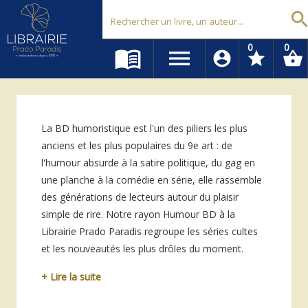
Librairie Prado Paradis - Marseille
searc
0
0
menu_book
menu
account_circle
star
shopping_basket
La BD humoristique est l'un des piliers les plus
anciens et les plus populaires du 9e art : de
l'humour absurde à la satire politique, du gag en
une planche à la comédie en série, elle rassemble
des générations de lecteurs autour du plaisir
simple de rire. Notre rayon Humour BD à la
Librairie Prado Paradis regroupe les séries cultes
et les nouveautés les plus drôles du moment.
+ Lire la suite