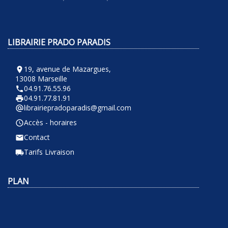
LIBRAIRIE PRADO PARADIS
19, avenue de Mazargues,
room
13008 Marseille
04.91.76.55.96
phone
04.91.77.81.91
local_printshop
librairiepradoparadis@gmail.com
alternate_email
Accès - horaires
query_builder
Contact
email
Tarifs Livraison
local_shipping
PLAN