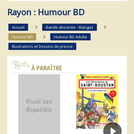
Rayon : Humour BD
navigate_next
navigate_next
Accueil
Bande dessinée - Mangas
navigate_next
Humour BD
Humour BD Adulte
Illustrations et Dessins de presse
À PARAÎTRE
A
Al
R