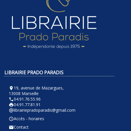
LIBRAIRIE PRADO PARADIS
19, avenue de Mazargues,
room
13008 Marseille
04.91.76.55.96
phone
04.91.77.81.91
local_printshop
librairiepradoparadis@gmail.com
alternate_email
Accès - horaires
query_builder
Contact
email